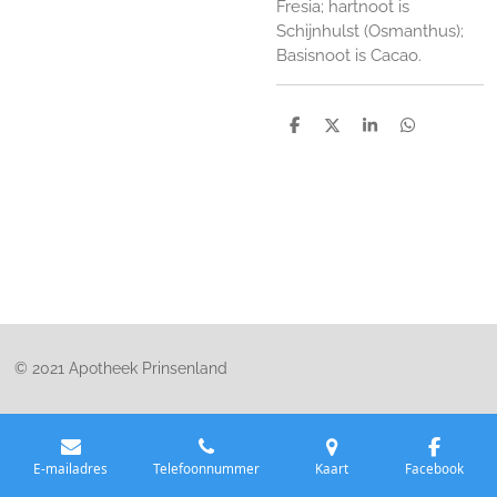
Fresia; hartnoot is
Schijnhulst (Osmanthus);
Basisnoot is Cacao.
D
D
S
D
e
e
h
e
l
e
a
l
e
l
r
e
n
e
n
© 2021 Apotheek Prinsenland
E-mailadres
Telefoonnummer
Kaart
Facebook