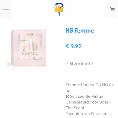
Ga
direct
naar
de
hoofdinhoud
NG Femme
€ 9,95
Uitverkocht
Femme L'odeur Du NG for
her
100ml Eau de Parfum
Geinspireerd door Boss -
The Scent
Topnoten zijn Perzik en