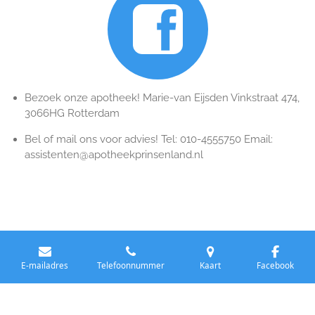
Bezoek onze apotheek! Marie-van Eijsden Vinkstraat 474,
3066HG Rotterdam
Bel of mail ons voor advies! Tel: 010-4555750 Email:
assistenten@apotheekprinsenland.nl
Delen
Deel
Share
Delen
E-mailadres
Telefoonnummer
Kaart
Facebook