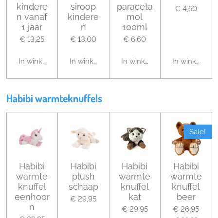
kindere
siroop
paraceta
€ 4,50
n vanaf
kindere
mol
1 jaar
n
100ml
€ 13,25
€ 13,00
€ 6,60
In winkelwagen
In winkelwagen
In winkelwagen
In winkelwag
Habibi warmteknuffels
Sale!
Habibi
Habibi
Habibi
Habibi
warmte
plush
warmte
warmte
knuffel
schaap
knuffel
knuffel
eenhoor
kat
beer
€ 29,95
n
€ 29,95
€ 26,95