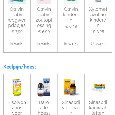
Otrivin
Otrivin
Otrivin
Xylomet
baby
baby
kindere
azoline
wegwer
zoutopl
n
kindere
pdopjes
ossing
n
€ 6,49
€ 7,99
€ 6,99
€ 3,25
In winkelwagen
In winkelwagen
In winkelwagen
Uitverkocht
Keelpijn/hoest
Bisolvon
Daro
Sinaspril
Sinaspril
2-in1
alle
vloeibaa
kauwtab
voor
hoest
r
letten