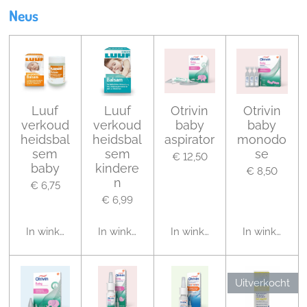
Neus
Luuf
Luuf
Otrivin
Otrivin
verkoud
verkoud
baby
baby
heidsbal
heidsbal
aspirator
monodo
sem
sem
se
€ 12,50
baby
kindere
€ 8,50
n
€ 6,75
€ 6,99
In winkelwagen
In winkelwagen
In winkelwagen
In winkelwag
Uitverkocht