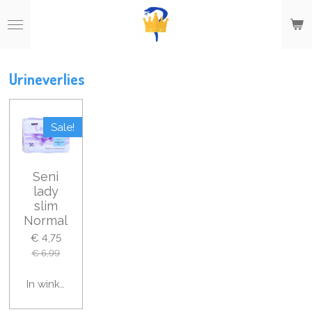
Ga
direct
naar
de
hoofdinhoud
Urineverlies
Sale!
Seni
lady
slim
Normal
€ 4,75
€ 6,99
In winkelwagen