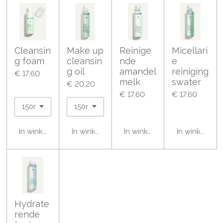
Cleansin
Make up
Reinige
Micellari
g foam
cleansin
nde
e
g oil
amandel
reiniging
€ 17,60
melk
swater
€ 20,20
€ 17,60
€ 17,60
In winkelwagen
In winkelwagen
In winkelwagen
In winkelwa
Hydrate
rende