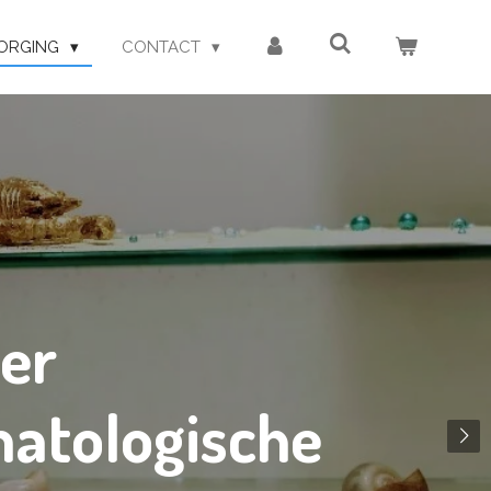
ORGING
CONTACT
ier
matologische