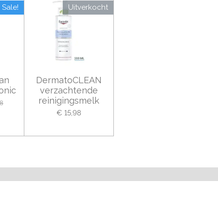
Sale!
Uitverkocht
an
DermatoCLEAN
onic
verzachtende
reinigingsmelk
98
€ 15,98