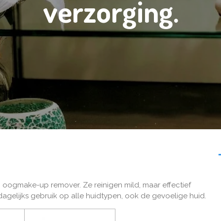
verzorging.
n oogmake-up remover. Ze reinigen mild, maar effectief
dagelijks gebruik op alle huidtypen, ook de gevoelige huid.