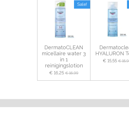
Sale!
DermatoCLEAN
Dermatocle
micellaire water 3
HYALURON T
in 1
€ 15,55
€ 15,
reinigingslotion
€ 16,25
€ 16,99
© 2021 Apotheek Prinsenland