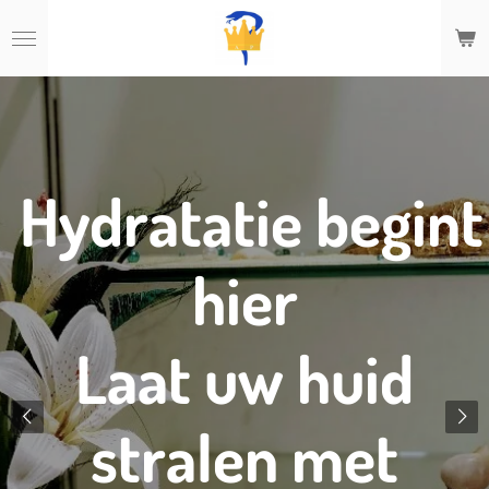
Ga
direct
naar
de
hoofdinhoud
Hydratatie begint
hier
Laat uw huid
stralen met