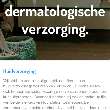
dermatologische
verzorging.
Huidverzorging
Wij hebben een zeer uitgebreid assortiment aan
huidverzorgingsproducten van Vichy en La Roche-Posay.
Ook hebben wij testers waarbij u de verschillende producten
kunt uitproberen. Daarnaast hebben wij ook de make-up lijn
van beide merken: van foundation tot mascara. De
zonnebrand van beide merken staan het hele jaar door in de