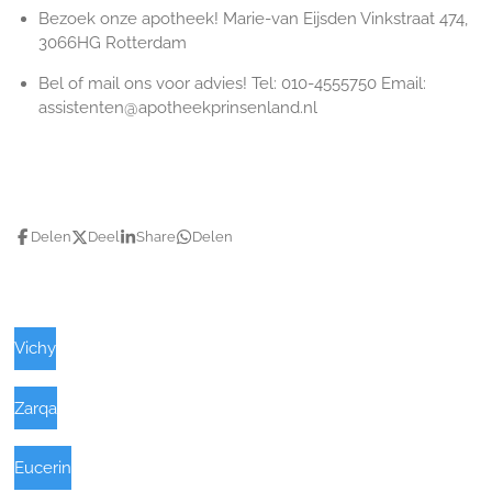
Bezoek onze apotheek! Marie-van Eijsden Vinkstraat 474,
3066HG Rotterdam
Bel of mail ons voor advies! Tel: 010-4555750 Email:
assistenten@apotheekprinsenland.nl
Delen
Deel
Share
Delen
Vichy
Zarqa
Eucerin