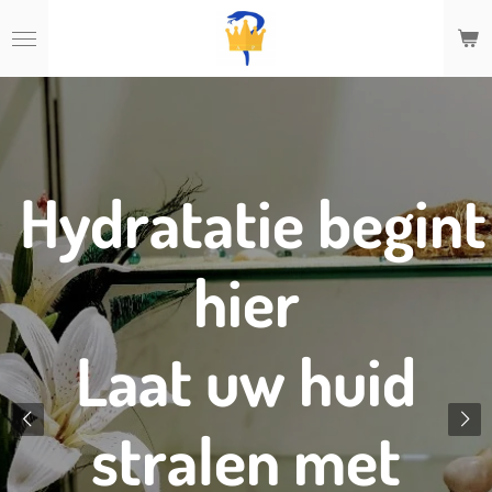
Ga
direct
naar
de
hoofdinhoud
Hydratatie begint
hier
Laat uw huid
stralen met