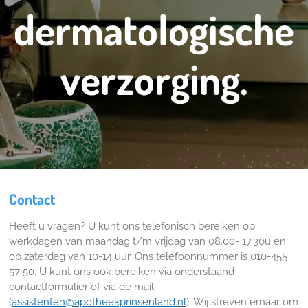
dermatologische
verzorging.
Contact
Heeft u vragen? U kunt ons telefonisch bereiken op
werkdagen van maandag t/m vrijdag van 08.00- 17.30u en
op zaterdag van 10-14 uur. Ons telefoonnummer is 010-455
57 50. U kunt ons ook bereiken via onderstaand
contactformulier of via de mail
(
assistenten@apotheekprinsenland.nl
). Wij streven ernaar om