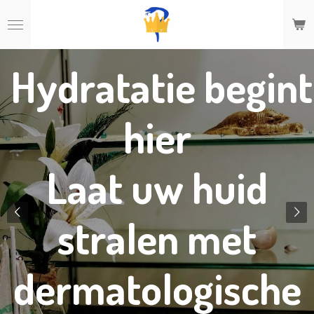
Ga
direct
naar
de
Hydratatie begint
hoofdinhoud
hier
Laat uw huid
stralen met
dermatologische