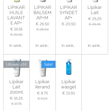
LIPIKAR
LIPIKAR
LIPIKAR
Lipikar
HUILE
BALSEM
SYNDET
Lait
LAVANT
AP+M
AP+
€ 25,25
E AP+
€ 26,50
€ 20,50
€ 26,95
€ 19,55
€ 28,00
€ 20,50
In winkelwagen
In winkelwagen
In winkelwagen
In winkelwa
Uitverkocht
Sale!
Lipikar
Lipikar
Lipikar
Lait
Xerand
wasgel
200ml
€ 8,75
€ 13,50
€ 16,25
€ 9,24
€ 17,75