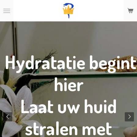
Ga
direct
naar
de
hoofdinhoud
Hydratatie begint
hier
Laat uw huid
stralen met