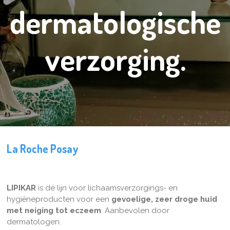
dermatologische
verzorging.
La Roche Posay
LIPIKAR
is dé lijn voor lichaamsverzorgings- en
hygiëneproducten voor een
gevoelige, zeer droge huid
met neiging tot eczeem
. Aanbevolen door
dermatologen.