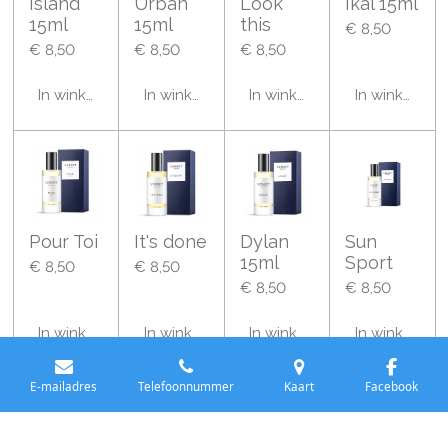
Island
Urban
Look
Ikal 15ml
15ml
15ml
this
€ 8,50
€ 8,50
€ 8,50
€ 8,50
In winkelwagen
In winkelwagen
In winkelwagen
In winkelwa
Pour Toi
It's done
Dylan
Sun
15ml
Sport
€ 8,50
€ 8,50
€ 8,50
€ 8,50
In winkelwagen
In winkelwagen
In winkelwagen
In winkelwa
E-mailadres
Telefoonnummer
Kaart
Facebook