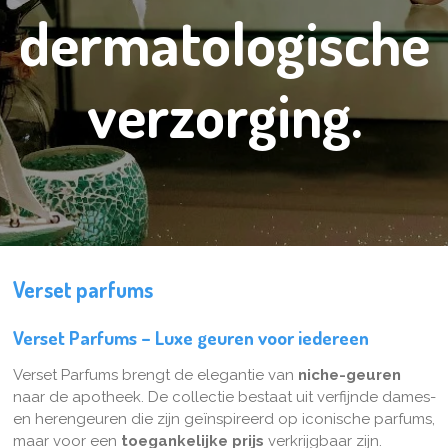
dermatologische
verzorging.
Verset parfums
Verset Parfums – Luxe geuren voor iedereen
Verset Parfums brengt de elegantie van
niche-geuren
naar de apotheek. De collectie bestaat uit verfijnde dames-
en herengeuren die zijn geïnspireerd op iconische parfums,
maar voor een
toegankelijke prijs
verkrijgbaar zijn.