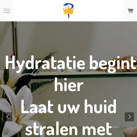
Ga
direct
naar
de
hoofdinhoud
Hydratatie begint
hier
Laat uw huid
stralen met