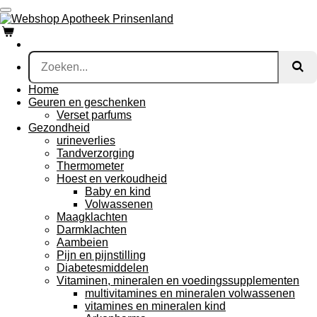
Ga
direct
naar
de
hoofdinhoud
Home
Geuren en geschenken
Verset parfums
Gezondheid
urineverlies
Tandverzorging
Thermometer
Hoest en verkoudheid
Baby en kind
Volwassenen
Maagklachten
Darmklachten
Aambeien
Pijn en pijnstilling
Diabetesmiddelen
Vitaminen, mineralen en voedingssupplementen
multivitamines en mineralen volwassenen
vitamines en mineralen kind