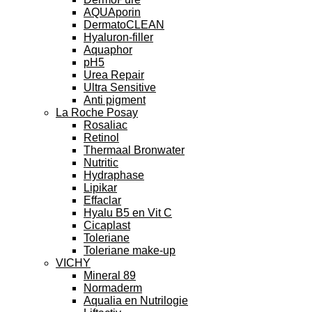
AQUAporin
DermatoCLEAN
Hyaluron-filler
Aquaphor
pH5
Urea Repair
Ultra Sensitive
Anti pigment
La Roche Posay
Rosaliac
Retinol
Thermaal Bronwater
Nutritic
Hydraphase
Lipikar
Effaclar
Hyalu B5 en Vit C
Cicaplast
Toleriane
Toleriane make-up
VICHY
Mineral 89
Normaderm
Aqualia en Nutrilogie