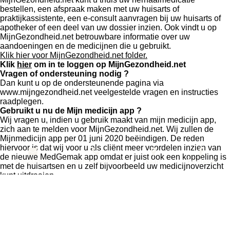
bestellen, een afspraak maken met uw huisarts of
praktijkassistente, een e-consult aanvragen bij uw huisarts of
apotheker of een deel van uw dossier inzien. Ook vindt u op
MijnGezondheid.net betrouwbare informatie over uw
aandoeningen en de medicijnen die u gebruikt.
Klik hier voor MijnGezondheid.net folder.
Klik
hier
om in te loggen op MijnGezondheid.net
Vragen of ondersteuning nodig ?
Dan kunt u op de ondersteunende pagina via
www.mijngezondheid.net veelgestelde vragen en instructies
raadplegen.
Gebruikt u nu de Mijn medicijn app ?
Wij vragen u, indien u gebruik maakt van mijn medicijn app,
zich aan te melden voor MijnGezondheid.net. Wij zullen de
Mijnmedicijn app per 01 juni 2020 beëindigen. De reden
hiervoor is dat wij voor u als cliënt meer voordelen inzien van
de nieuwe MedGemak app omdat er juist ook een koppeling is
E-mailadres
Telefoonnummer
Kaart
Facebook
met de huisartsen en u zelf bijvoorbeeld uw medicijnoverzicht
kunt uitdraaien.
De medewerkers van Apotheek Prinsenland
Delen
Deel
Share
Delen
© 2021 Apotheek Prinsenland