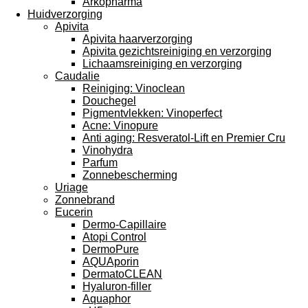
Arkopharma
Huidverzorging
Apivita
Apivita haarverzorging
Apivita gezichtsreiniging en verzorging
Lichaamsreiniging en verzorging
Caudalie
Reiniging: Vinoclean
Douchegel
Pigmentvlekken: Vinoperfect
Acne: Vinopure
Anti aging: Resveratol-Lift en Premier Cru
Vinohydra
Parfum
Zonnebescherming
Uriage
Zonnebrand
Eucerin
Dermo-Capillaire
Atopi Control
DermoPure
AQUAporin
DermatoCLEAN
Hyaluron-filler
Aquaphor