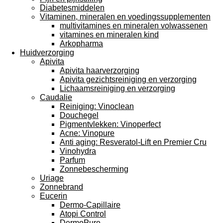
Diabetesmiddelen
Vitaminen, mineralen en voedingssupplementen
multivitamines en mineralen volwassenen
vitamines en mineralen kind
Arkopharma
Huidverzorging
Apivita
Apivita haarverzorging
Apivita gezichtsreiniging en verzorging
Lichaamsreiniging en verzorging
Caudalie
Reiniging: Vinoclean
Douchegel
Pigmentvlekken: Vinoperfect
Acne: Vinopure
Anti aging: Resveratol-Lift en Premier Cru
Vinohydra
Parfum
Zonnebescherming
Uriage
Zonnebrand
Eucerin
Dermo-Capillaire
Atopi Control
DermoPure