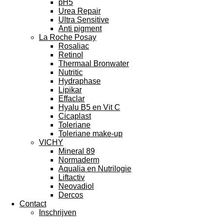
pH5
Urea Repair
Ultra Sensitive
Anti pigment
La Roche Posay
Rosaliac
Retinol
Thermaal Bronwater
Nutritic
Hydraphase
Lipikar
Effaclar
Hyalu B5 en Vit C
Cicaplast
Toleriane
Toleriane make-up
VICHY
Mineral 89
Normaderm
Aqualia en Nutrilogie
Liftactiv
Neovadiol
Dercos
Contact
Inschrijven