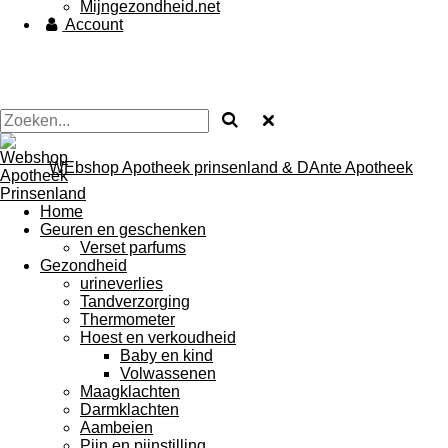
Mijngezondheid.net
Account
WEbshop Apotheek prinsenland & DAnte Apotheek
Home
Geuren en geschenken
Verset parfums
Gezondheid
urineverlies
Tandverzorging
Thermometer
Hoest en verkoudheid
Baby en kind
Volwassenen
Maagklachten
Darmklachten
Aambeien
Pijn en pijnstilling