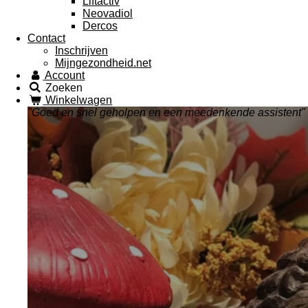
Liftactiv
Neovadiol
Dercos
Contact
Inschrijven
Mijngezondheid.net
Account
Zoeken
Winkelwagen
"Goed en snel geholpen en een meedenkende assistent"