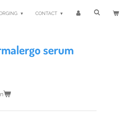
ZORGING
CONTACT
ermalergo serum
en