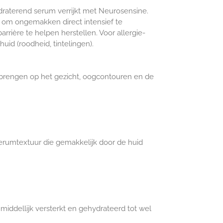
draterend serum verrijkt met Neurosensine.
t om ongemakken direct intensief te
rière te helpen herstellen. Voor allergie-
huid (roodheid, tintelingen).
brengen op het gezicht, oogcontouren en de
 serumtextuur die gemakkelijk door de huid
iddellijk versterkt en gehydrateerd tot wel