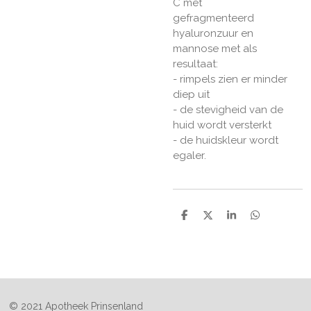
C met
gefragmenteerd
hyaluronzuur en
mannose met als
resultaat:
- rimpels zien er minder
diep uit
- de stevigheid van de
huid wordt versterkt
- de huidskleur wordt
egaler.
D
D
S
D
e
e
h
e
l
e
a
l
e
l
r
e
n
e
n
© 2021 Apotheek Prinsenland