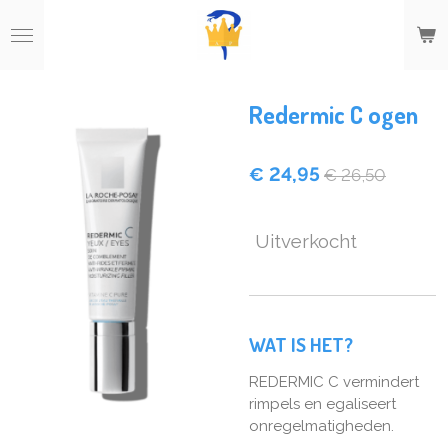
Ga
direct
naar
de
hoofdinhoud
Redermic C ogen
€ 24,95
€ 26,50
Uitverkocht
WAT IS HET?
REDERMIC C vermindert
rimpels en egaliseert
onregelmatigheden.