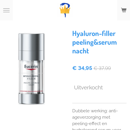
Ga
direct
naar
de
hoofdinhoud
Hyaluron-filler
peeling&serum
nacht
€ 34,95
€ 37,99
Uitverkocht
Dubbele werking: anti-
ageverzorging met
peeling-effect en
hydraterend serum voor