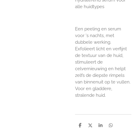
alle huidtypes
Een peeling en serum
voor 's nachts, met
dubbele werking.
Exfolieert licht en verfijnt
de textuur van de huid,
stimuleert de
celvernieuwing en helpt
zelfs de diepste rimpels
van binnenuit op te vullen.
Voor en gladdere,
stralende huid.
D
D
S
D
e
e
h
e