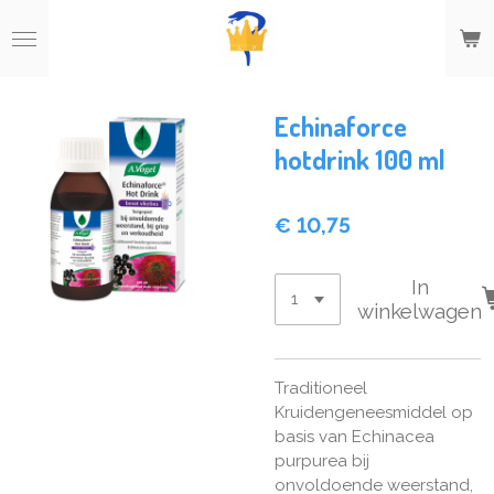
Ga
direct
naar
de
hoofdinhoud
Echinaforce
hotdrink 100 ml
€ 10,75
In
winkelwagen
Traditioneel
Kruidengeneesmiddel op
basis van Echinacea
purpurea bij
onvoldoende weerstand,