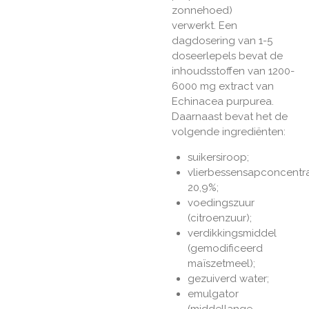
zonnehoed)
verwerkt. Een
dagdosering van 1-5
doseerlepels bevat de
inhoudsstoffen van 1200-
6000 mg extract van
Echinacea purpurea.
Daarnaast bevat het de
volgende ingrediënten:
suikersiroop;
vlierbessensapconcentr
20,9%;
voedingszuur
(citroenzuur);
verdikkingsmiddel
(gemodificeerd
maïszetmeel);
gezuiverd water;
emulgator