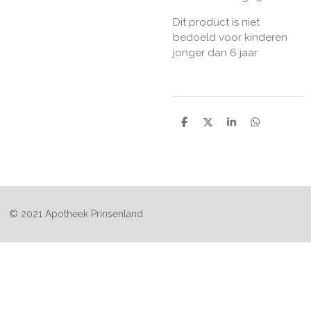
Dit product is niet
bedoeld voor kinderen
jonger dan 6 jaar
D
D
S
D
e
e
h
e
l
e
a
l
e
l
r
e
n
e
n
© 2021 Apotheek Prinsenland