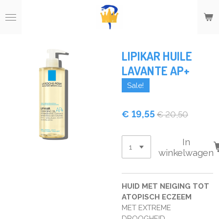
Ga
direct
naar
de
hoofdinhoud
LIPIKAR HUILE
LAVANTE AP+
Sale!
€ 19,55
€ 20,50
In
winkelwagen
HUID MET NEIGING TOT
ATOPISCH ECZEEM
MET EXTREME
DROOGHEID