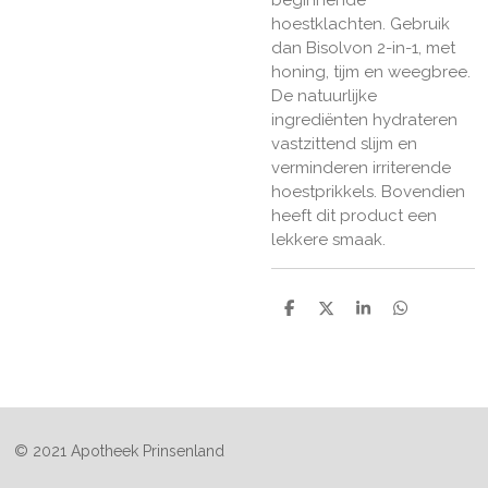
hoestklachten. Gebruik
dan Bisolvon 2-in-1, met
honing, tijm en weegbree.
De natuurlijke
ingrediënten hydrateren
vastzittend slijm en
verminderen irriterende
hoestprikkels. Bovendien
heeft dit product een
lekkere smaak.
D
D
S
D
e
e
h
e
l
e
a
l
e
l
r
e
n
e
n
© 2021 Apotheek Prinsenland