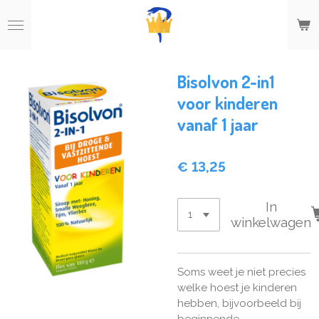
Ga
direct
naar
de
hoofdinhoud
Bisolvon 2-in1
voor kinderen
vanaf 1 jaar
€ 13,25
In
winkelwagen
Soms weet je niet precies
welke hoest je kinderen
hebben, bijvoorbeeld bij
beginnende