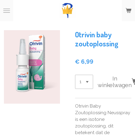
Ga
direct
naar
de
hoofdinhoud
Otrivin baby
zoutoplossing
€ 6,99
In
winkelwagen
Otrivin Baby
Zoutoplossing Neusspray
is een isotone
zoutoplossing, dit
betekent dat de