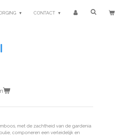
ORGING
CONTACT
l
en
amboos, met de zachtheid van de gardenia
ulie, componeren een verleidelijk en