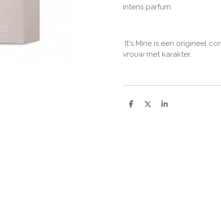
intens parfum.
It's Mine is een origineel 
vrouw met karakter.
D
D
S
e
e
h
l
e
a
e
l
r
n
e