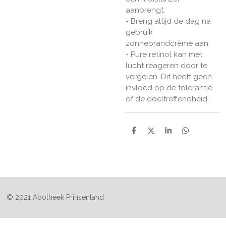
aanbrengt.
- Breng altijd de dag na
gebruik
zonnebrandcrème aan.
- Pure retinol kan met
lucht reageren door te
vergelen. Dit heeft geen
invloed op de tolerantie
of de doeltreffendheid.
D
D
S
D
e
e
h
e
l
e
a
l
e
l
r
e
n
e
n
© 2021 Apotheek Prinsenland