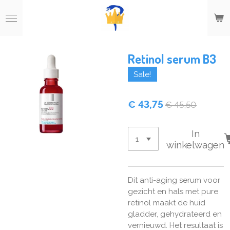
Ga
direct
naar
de
hoofdinhoud
Retinol serum B3
Sale!
€ 43,75
€ 45,50
In
winkelwagen
Dit anti-aging serum voor
gezicht en hals met pure
retinol maakt de huid
gladder, gehydrateerd en
vernieuwd. Het resultaat is