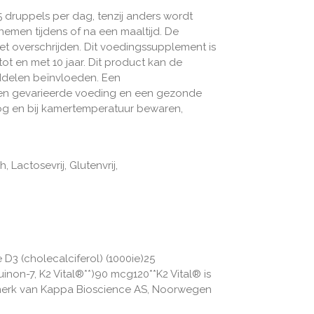
 druppels per dag, tenzij anders wordt
nemen tijdens of na een maaltijd. De
t overschrijden. Dit voedingssupplement is
tot en met 10 jaar. Dit product kan de
iddelen beïnvloeden. Een
en gevarieerde voeding en een gezonde
roog en bij kamertemperatuur bewaren,
 Lactosevrij, Glutenvrij,
 D3 (cholecalciferol) (1000ie)25
on-7, K2 Vital®**)90 mcg120**K2 Vital® is
merk van Kappa Bioscience AS, Noorwegen