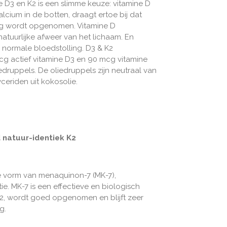
 D3 en K2 is een slimme keuze: vitamine D
ium in de botten, draagt ertoe bij dat
ng wordt opgenomen. Vitamine D
tuurlijke afweer van het lichaam. En
n normale bloedstolling. D3 & K2
cg actief vitamine D3 en 90 mcg vitamine
edruppels. De oliedruppels zijn neutraal van
ceriden uit kokosolie.
 natuur-identiek K2
 de vorm van menaquinon-7 (MK-7),
e. MK-7 is een effectieve en biologisch
K2, wordt goed opgenomen en blijft zeer
g.