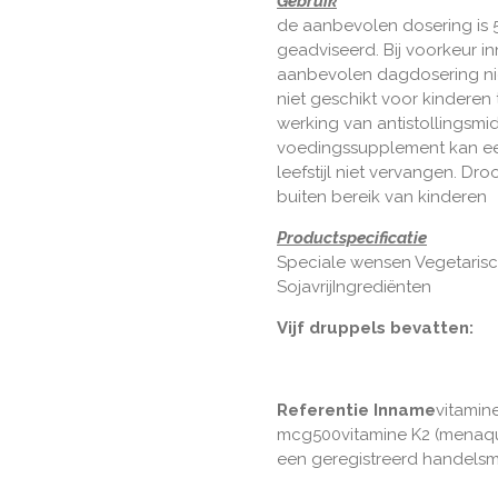
Gebruik
de aanbevolen dosering is 5
geadviseerd. Bij voorkeur in
aanbevolen dagdosering nie
niet geschikt voor kinderen 
werking van antistollingsm
voedingssupplement kan e
leefstijl niet vervangen. D
buiten bereik van kinderen
Productspecificatie
Speciale wensen Vegetarisch,
SojavrijIngrediënten
Vijf druppels bevatten:
Referentie Inname
vitamine
mcg500vitamine K2 (menaquin
een geregistreerd handels