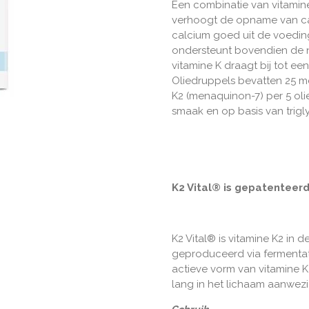
Een combinatie van vitamine
verhoogt de opname van calc
calcium goed uit de voedi
ondersteunt bovendien de na
vitamine K draagt bij tot ee
Oliedruppels bevatten 25 m
K2 (menaquinon-7) per 5 oli
smaak en op basis van trigly
K2 Vital® is gepatenteerd
K2 Vital® is vitamine K2 in
geproduceerd via fermentati
actieve vorm van vitamine 
lang in het lichaam aanwezi