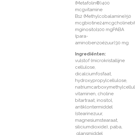
(Metafolin®)400
mcgvitamine
B12 (Methylcobalamine)50
mcgbiotine24mcgcholinebit
mginositol100 mgPABA
(para-
aminobenzoëzuur)30 mg
Ingrediënten:
vulstof (microkristallijne
cellulose,
dicalciumfosfaat,
hydroxypropylcellulose,
natriumcarboxymethylcellul
vitaminen, choline
bitartraat, inositol,
antiklontermiddel
(stearinezuur,
magnesiumstearaat,
siliciumdioxide), paba,
glansmiddel