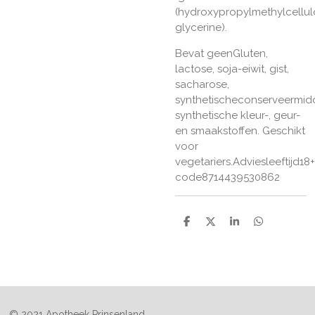
(hydroxypropylmethylcellul
glycerine).
Bevat geenGluten,
lactose, soja-eiwit, gist,
sacharose,
synthetischeconserveermid
synthetische kleur-, geur-
en smaakstoffen. Geschikt
voor
vegetariers.Adviesleeftijd1
code8714439530862
D
D
S
D
e
e
h
e
l
e
a
l
e
l
r
e
n
e
n
© 2021 Apotheek Prinsenland