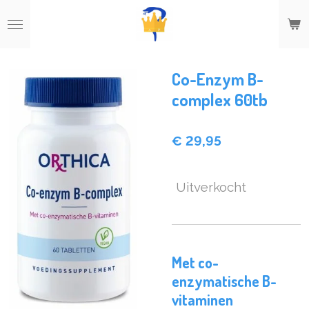
Ga
direct
naar
de
hoofdinhoud
Co-Enzym B-
complex 60tb
€ 29,95
Uitverkocht
Met co-
enzymatische B-
vitaminen