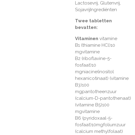
Lactosevrij, Glutenvrij,
SojavrijIngrediënten
Twee tabletten
bevatten:
Vitaminen
vitamine
B1 (thiamine HCl)10
mgvitamine
B2 (riboflavine-5-
fosfaat)10
mgniacine(inositol
hexanicotinaat) (vitamine
B3)100
mgpantotheenzuur
(calcium-D-pantothenaat)
(vitamine B5)100
mgvitamine
B6 (pyridoxaal-5-
fosfaat)10mgfoliumzuur
(calcium methylfolaat)