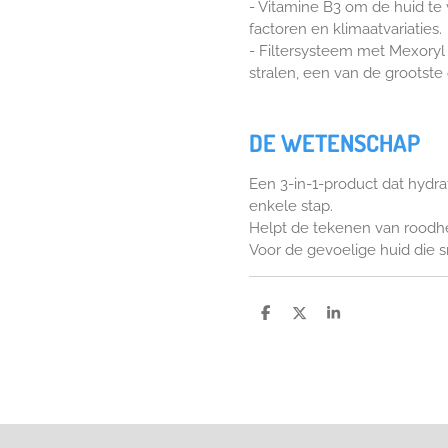
- Vitamine B3 om de huid te 
factoren en klimaatvariaties.
- Filtersysteem met Mexory
stralen, een van de grootste
DE WETENSCHAP
Een 3-in-1-product dat hydra
enkele stap.
Helpt de tekenen van roodh
Voor de gevoelige huid die 
D
D
S
e
e
h
l
e
a
e
l
r
n
e