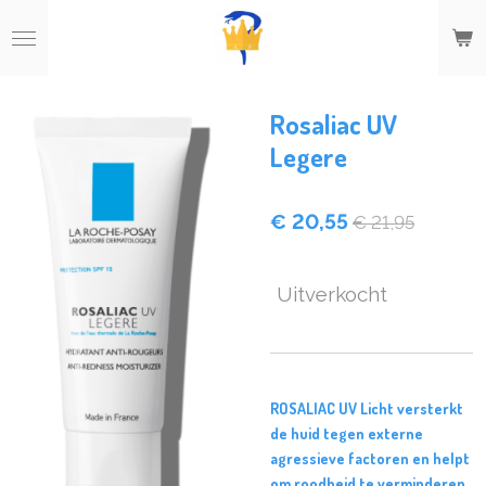
Ga
direct
naar
de
hoofdinhoud
Rosaliac UV
Legere
€ 20,55
€ 21,95
Uitverkocht
ROSALIAC UV Licht versterkt
de huid tegen externe
agressieve factoren en helpt
om roodheid te verminderen.