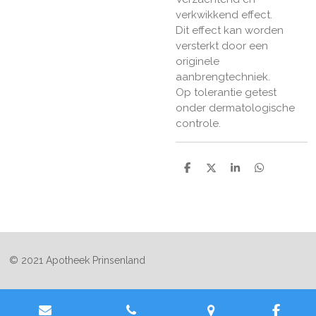
verkwikkend effect.
Dit effect kan worden
versterkt door een
originele
aanbrengtechniek.
Op tolerantie getest
onder dermatologische
controle.
D
D
S
D
e
e
h
e
l
e
a
l
e
l
r
e
n
e
n
© 2021 Apotheek Prinsenland