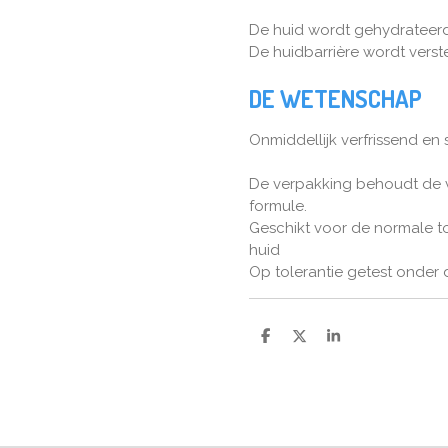
De huid wordt gehydrateerd
De huidbarrière wordt verste
DE WETENSCHAP
Onmiddellijk verfrissend en 
De verpakking behoudt de v
formule.
Geschikt voor de normale 
huid
Op tolerantie getest onder
D
D
S
e
e
h
l
e
a
e
l
r
n
e