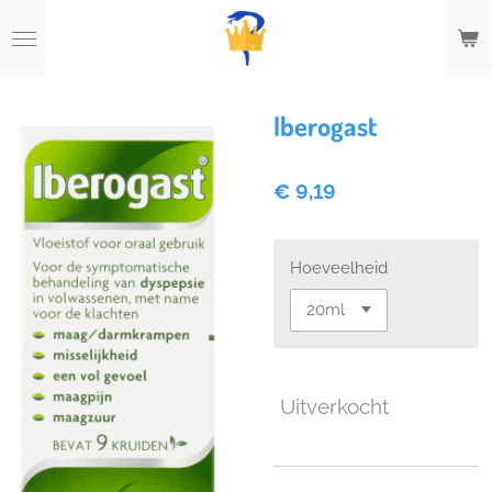
Ga
direct
naar
de
hoofdinhoud
Iberogast
€ 9,19
Hoeveelheid
Uitverkocht