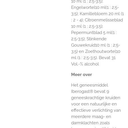
10 ml (1 : 2;5-3;5);
Engelwortel10 ml(1 : 2;5-
3;5); Kamillebloem 20 ml (1
: 2 - 4); Citroenmelisseblad
10 ml (1 : 2;5-3;5);
Pepermuntblad 5 ml(1 :
2;5-3;5); Stinkende
Gouwekruid10 ml (1 : 2;5-
3;5) en Zoethoutwortel10
ml (1 : 2;5-3;5). Bevat 31
Vol.-% alcohol
Meer over
Het geneesmiddel
Iberogast® bevat 9
geneeskrachtige kruiden
voor een natuurlijke en
effectieve verlichting van
meerdere maag- en
darmklachten zoals