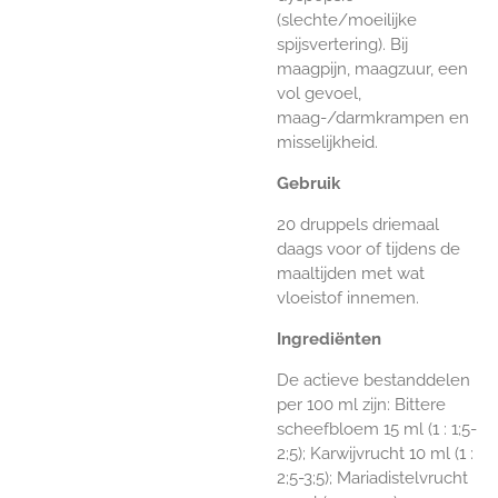
(slechte/moeilijke
spijsvertering). Bij
maagpijn, maagzuur, een
vol gevoel,
maag-/darmkrampen en
misselijkheid.
Gebruik
20 druppels driemaal
daags voor of tijdens de
maaltijden met wat
vloeistof innemen.
Ingrediënten
De actieve bestanddelen
per 100 ml zijn: Bittere
scheefbloem 15 ml (1 : 1;5-
2;5); Karwijvrucht 10 ml (1 :
2;5-3;5); Mariadistelvrucht