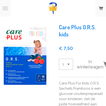
Ga
direct
naar
de
hoofdinhoud
Care Plus O.R.S.
kids
€ 7,50
In
winkelwagen
Care Plus For Kids O.R.S.
Sachets Framboos is een
glucose-zoutenpreparaat
voor kinderen, dat de
juiste hoeveelheid aan