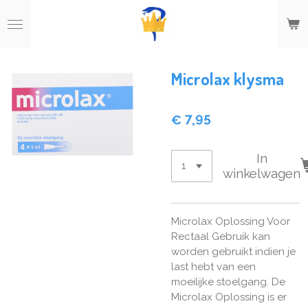
Ga
direct
naar
de
hoofdinhoud
Microlax klysma
€ 7,95
In
winkelwagen
Microlax Oplossing Voor
Rectaal Gebruik kan
worden gebruikt indien je
last hebt van een
moeilijke stoelgang. De
Microlax Oplossing is er