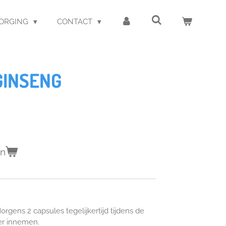
ZORGING
CONTACT
GINSENG
en
 Morgens 2 capsules tegelijkertijd tijdens de
er innemen.