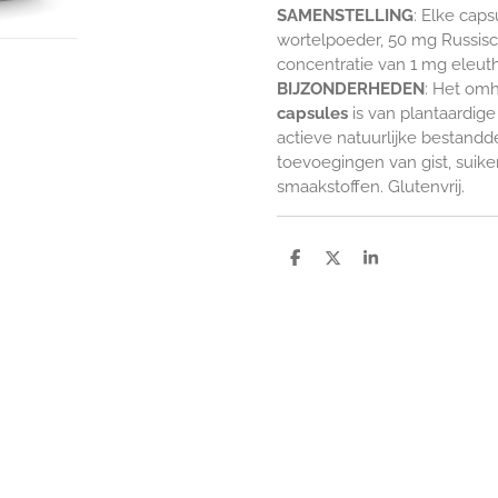
SAMENSTELLING
: Elke cap
wortelpoeder, 50 mg Russisc
concentratie van 1 mg eleut
BIJZONDERHEDEN
: Het omh
capsules
is van plantaardig
actieve natuurlijke bestandd
toevoegingen van gist, suike
smaakstoffen. Glutenvrij.
D
D
S
e
e
h
l
e
a
e
l
r
n
e