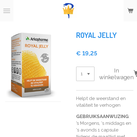
Ga
direct
naar
de
hoofdinhoud
ROYAL JELLY
€ 19,25
In
winkelwagen
Helpt de weerstand en
vitaliteit te verhogen
GEBRUIKSAANWIJZING
:
’s Morgens, ‘s middags en
‘s avonds 1 capsule
tijdens de maaltijd met