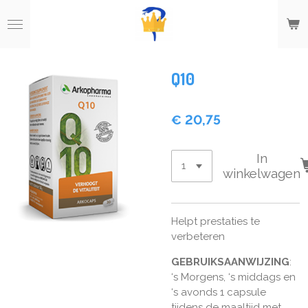
Ga
direct
naar
de
hoofdinhoud
Q10
€ 20,75
In
winkelwagen
Helpt prestaties te
verbeteren
GEBRUIKSAANWIJZING
:
‘s Morgens, ‘s middags en
‘s avonds 1 capsule
tijdens de maaltijd met