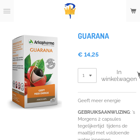
Ga
direct
naar
de
hoofdinhoud
GUARANA
€ 14,25
In
winkelwagen
Geeft meer energie
GEBRUIKSAANWIJZING
: ’s
Morgens 2 capsules
tegelijkertijd tijdens de
maaltijd met voldoende
water innemen.