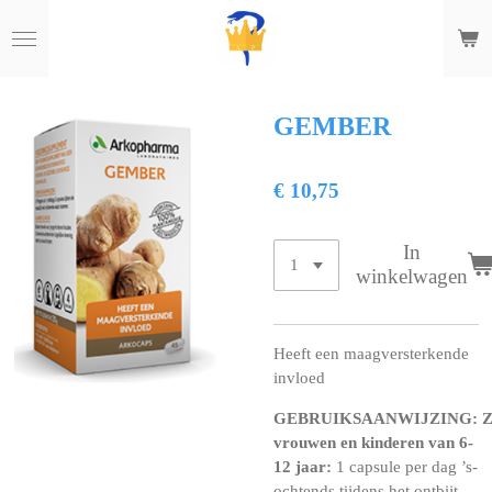
Ga
direct
naar
de
hoofdinhoud
GEMBER
€ 10,75
In
winkelwagen
Heeft een maagversterkende
invloed
GEBRUIKSAANWIJZING:
Z
vrouwen en kinderen van 6-
12 jaar:
1 capsule per dag ’s-
ochtends tijdens het ontbijt