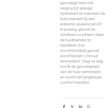
gevoelige huid met
neiging tot allergie.
Hydrateert en kalmeert de
huid intensief bij een
prikkend, jeukend en/of
branderig gevoel en
zichtbare roodheid. Helpt
de huidbarrière te
herstellen. Een
oncomfortabel gevoel
wordt binnen 1 minuut
verminderd*. Dag na dag
wordt de gevoeligheid
van de huid verminderd
en wordt het langdurige
comfort hersteld.
D
D
S
D