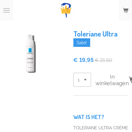
Ga
direct
naar
de
hoofdinhoud
Toleriane Ultra
Sale!
€ 19,95
€ 21,50
In
winkelwagen
WAT IS HET?
TOLERIANE ULTRA CRÈME