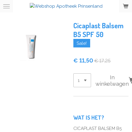
Ga
direct
naar
Cicaplast Balsem
de
hoofdinhoud
B5 SPF 50
Sale!
€ 11,50
€ 17,25
In
winkelwagen
WAT IS HET?
CICAPLAST BALSEM B5