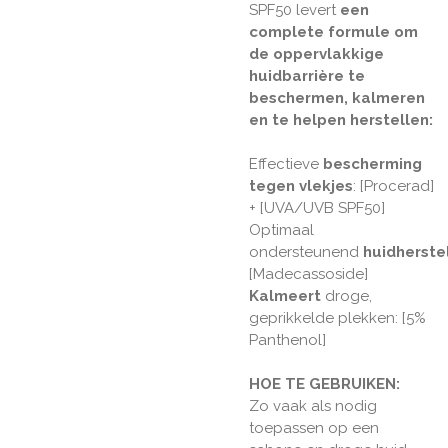
SPF50 levert
een
complete formule om
de oppervlakkige
huidbarrière te
beschermen, kalmeren
en te helpen herstellen:
Effectieve
bescherming
tegen vlekjes
: [Procerad]
+ [UVA/UVB SPF50]
Optimaal
ondersteunend
huidherste
[Madecassoside]
Kalmeert
droge,
geprikkelde plekken: [5%
Panthenol]
HOE TE GEBRUIKEN:
Zo vaak als nodig
toepassen op een