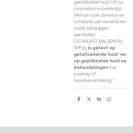
geprikkelde huid (of na
cosmetische peelings).
Het kan ook de kleur en
scherpte van recente en
oude tatoeages
aantasten.
CICAPLAST BALSEM B5
SPF50
is getest op
getatoeëerde huid* en
op geprikkelde huid na
behandelingen
(na
peeling of
laserbehandeling).**
D
D
S
D
e
e
h
e
l
e
a
l
e
l
r
e
n
e
n