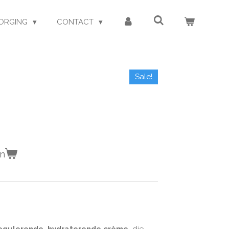
ORGING
CONTACT
Sale!
en
egulerende, hydraterende crème,
die