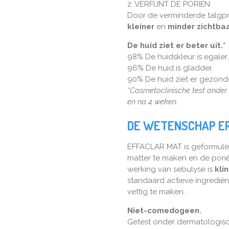
2. VERFIJNT DE PORIËN
Door de verminderde talgp
kleiner
en
minder zichtbaa
De huid ziet er beter uit.*
98% De huidskleur is egaler.
96% De huid is gladder.
90% De huid ziet er gezonde
*Cosmetoclinische test onder 
en na 4 weken.
DE WETENSCHAP E
EFFACLAR MAT is geformulee
matter te maken en de porië
werking van sebulyse is
kli
standaard actieve ingrediën
vettig te maken.
Niet-comedogeen.
Getest onder dermatologisc