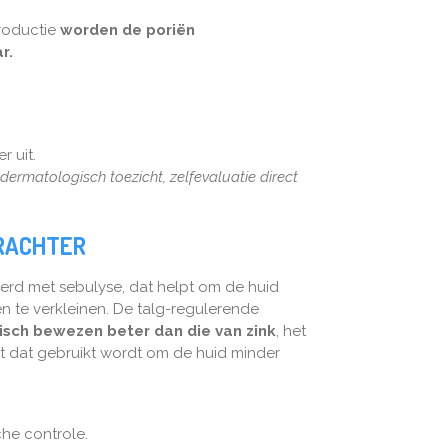
roductie
worden de poriën
r.
r uit.
dermatologisch toezicht, zelfevaluatie direct
RACHTER
rd met sebulyse, dat helpt om de huid
n te verkleinen. De talg-regulerende
nisch bewezen beter dan die van zink
, het
t dat gebruikt wordt om de huid minder
he controle.