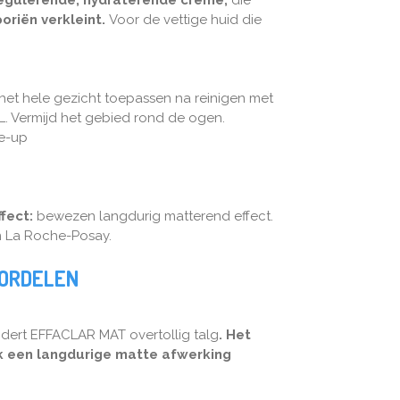
oriën verkleint.
Voor de vettige huid die
het hele gezicht toepassen na reinigen met
Vermijd het gebied rond de ogen.
ke-up
fect:
bewezen langdurig matterend effect.
n La Roche-Posay.
OORDELEN
indert EFFACLAR MAT overtollig talg
. Het
jk een langdurige matte afwerking