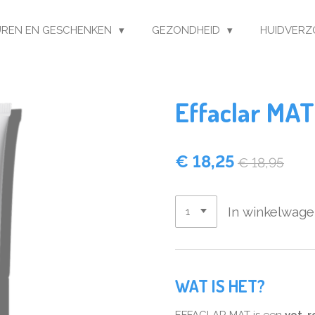
REN EN GESCHENKEN
GEZONDHEID
HUIDVERZ
Effaclar MAT
€ 18,25
€ 18,95
In winkelwag
WAT IS HET?
EFFACLAR MAT is een
vet-r