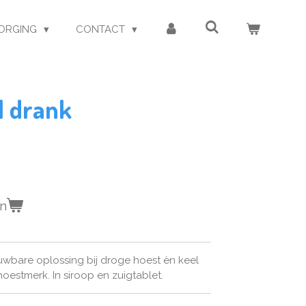
ORGING
CONTACT
l drank
en
uwbare oplossing bij droge hoest èn keel
hoestmerk. In siroop en zuigtablet.