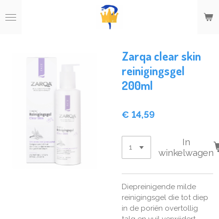
Ga
direct
naar
de
hoofdinhoud
Zarqa clear skin
reinigingsgel
200ml
€ 14,59
In
winkelwagen
Diepreinigende milde
reinigingsgel die tot diep
in de poriën overtollig
talg en vuil verwijdert.