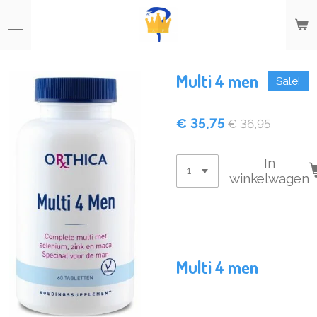
Ga
direct
naar
de
hoofdinhoud
Multi 4 men
Sale!
€ 35,75
€ 36,95
In
winkelwagen
Multi 4 men