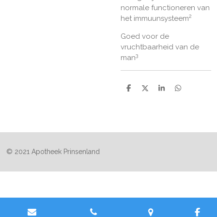
normale functioneren van
2
het immuunsysteem
Goed voor de
vruchtbaarheid van de
3
man
D
D
S
D
e
e
h
e
l
e
a
l
e
l
r
e
n
e
n
© 2021 Apotheek Prinsenland