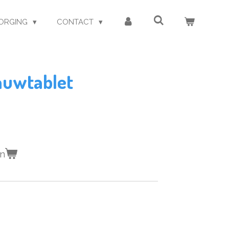
ORGING
CONTACT
auwtablet
en