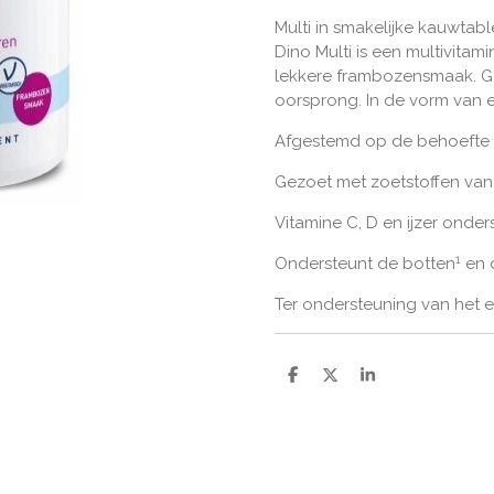
Multi in smakelijke kauwtabl
Dino Multi is een multivita
lekkere frambozensmaak. Ge
oorsprong. In de vorm van e
Afgestemd op de behoefte 
Gezoet met zoetstoffen van
Vitamine C, D en ijzer ond
1
Ondersteunt de botten
en d
Ter ondersteuning van het 
D
D
S
e
e
h
l
e
a
e
l
r
n
e