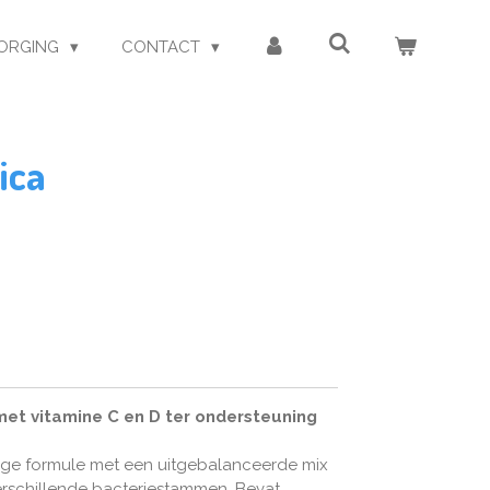
ORGING
CONTACT
ica
met vitamine C en D ter ondersteuning
dige formule met een uitgebalanceerde mix
erschillende bacteriestammen. Bevat