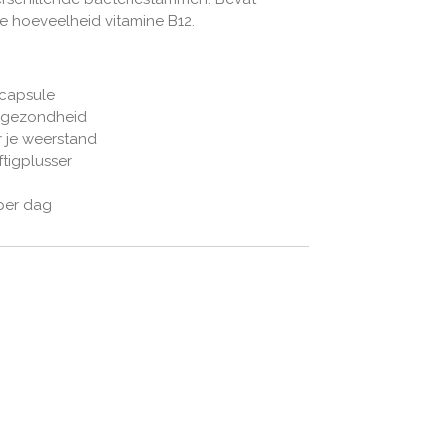
e hoeveelheid vitamine B12.
 capsule
e gezondheid
r je weerstand
ftigplusser
per dag