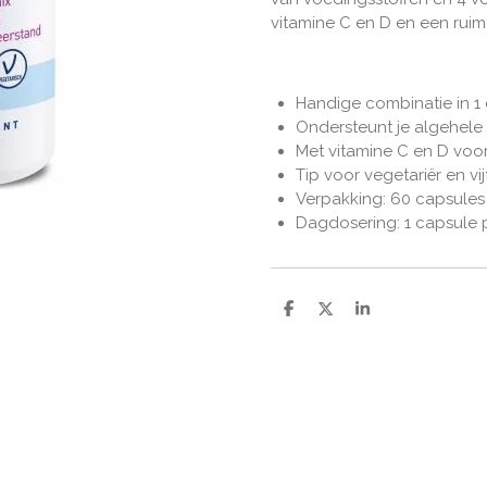
vitamine C en D en een ruim
Handige combinatie in 1
Ondersteunt je algehel
Met vitamine C en D voo
Tip voor vegetariër en vij
Verpakking: 60 capsules
Dagdosering: 1 capsule 
D
D
S
e
e
h
l
e
a
e
l
r
n
e