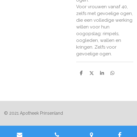
Voor vrouwen vanaf 40,
zelfs met gevoelige ogen,
die een volledige werking
willen voor hun
oogopslag: rimpels,
oogleden, wallen en
kringen. Zelfs voor
gevoelige ogen.
D
D
S
D
e
e
h
e
l
e
a
l
e
l
r
e
n
e
n
© 2021 Apotheek Prinsenland