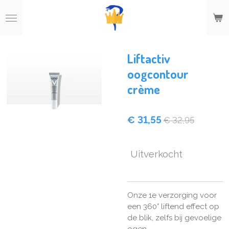
Ga
direct
naar
de
hoofdinhoud
Liftactiv
oogcontour
crème
€ 31,55
€ 32,95
Uitverkocht
Onze 1e verzorging voor
een 360° liftend effect op
de blik, zelfs bij gevoelige
ogen.