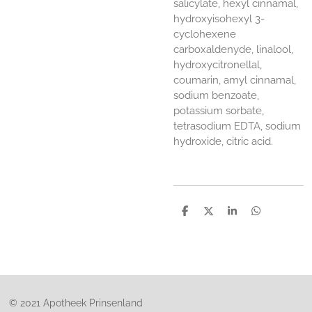
salicylate, hexyl cinnamal,
hydroxyisohexyl 3-
cyclohexene
carboxaldenyde, linalool,
hydroxycitronellal,
coumarin, amyl cinnamal,
sodium benzoate,
potassium sorbate,
tetrasodium EDTA, sodium
hydroxide, citric acid.
D
D
S
D
e
e
h
e
l
e
a
l
e
l
r
e
n
e
n
© 2021 Apotheek Prinsenland