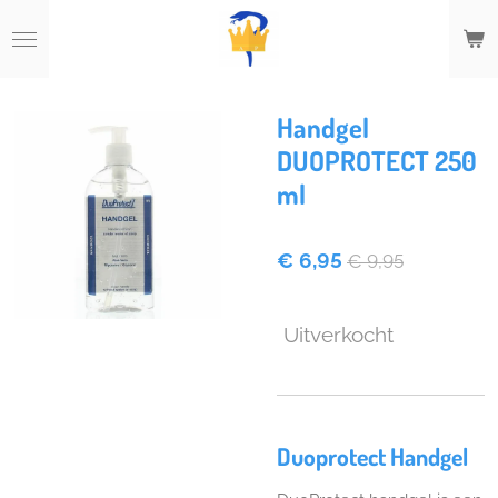
Ga
direct
naar
de
hoofdinhoud
Handgel
DUOPROTECT 250
ml
€ 6,95
€ 9,95
Uitverkocht
Duoprotect Handgel