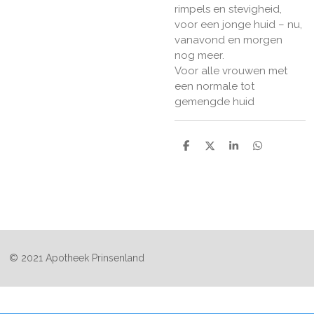
rimpels en stevigheid,
voor een jonge huid – nu,
vanavond en morgen
nog meer.
Voor alle vrouwen met
een normale tot
gemengde huid
D
D
S
D
e
e
h
e
l
e
a
l
e
l
r
e
n
e
n
© 2021 Apotheek Prinsenland