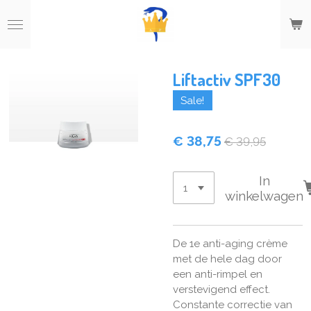
Ga
direct
naar
de
hoofdinhoud
Liftactiv SPF30
Sale!
€ 38,75
€ 39,95
In
winkelwagen
De 1e anti-aging crème
met de hele dag door
een anti-rimpel en
verstevigend effect.
Constante correctie van