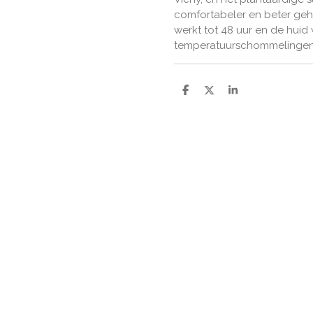
comfortabeler en beter geh
werkt tot 48 uur en de huid w
temperatuurschommelingen, s
D
D
S
e
e
h
l
e
a
e
l
r
n
e