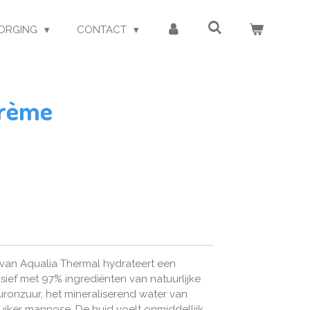
ORGING
CONTACT
crème
van Aqualia Thermal hydrateert een
ief met 97% ingrediënten van natuurlijke
ronzuur, het mineraliserend water van
suiker mannose. De huid voelt onmiddellijk