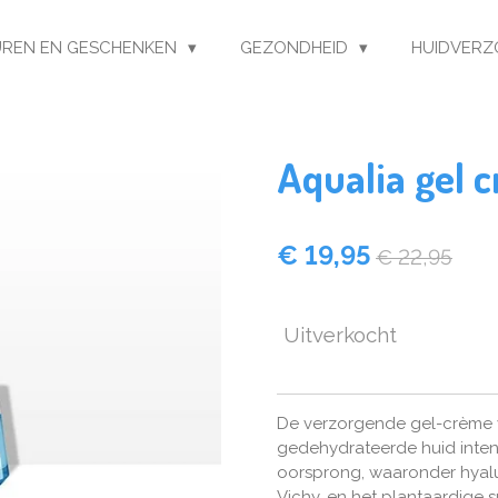
REN EN GESCHENKEN
GEZONDHEID
HUIDVERZ
Aqualia gel 
€ 19,95
€ 22,95
Uitverkocht
De verzorgende gel-crème 
gedehydrateerde huid intens
oorsprong, waaronder hyalu
Vichy, en het plantaardige 