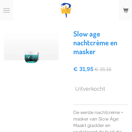
Ga
direct
naar
de
hoofdinhoud
Slow age
nachtcrème en
masker
€ 31,95
€ 35,16
Uitverkocht
De eerste nachtcrème +
masker van Slow Âge.
Maakt gladder en
revitaliseert de huid die