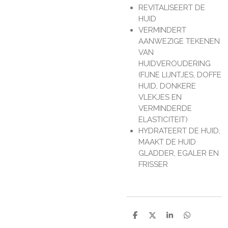
REVITALISEERT DE
HUID
VERMINDERT
AANWEZIGE TEKENEN
VAN
HUIDVEROUDERING
(FIJNE LIJNTJES, DOFFE
HUID, DONKERE
VLEKJES EN
VERMINDERDE
ELASTICITEIT)
HYDRATEERT DE HUID,
MAAKT DE HUID
GLADDER, EGALER EN
FRISSER
D
D
S
D
e
e
h
e