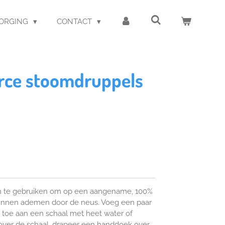
ZORGING
CONTACT
orce stoomdruppels
jn te gebruiken om op een aangename, 100%
e kunnen ademen door de neus. Voeg een paar
s toe aan een schaal met heet water of
 over de schaal, drapeer een handdoek over