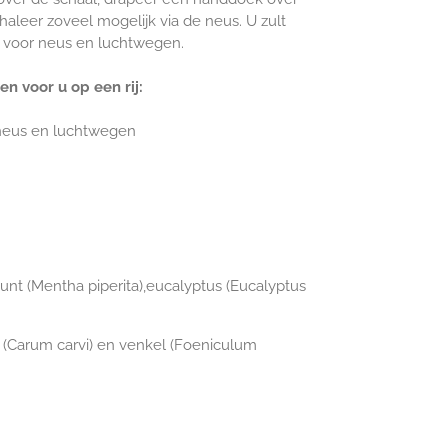
haleer zoveel mogelijk via de neus. U zult
d voor neus en luchtwegen.
n voor u op een rij:
neus en luchtwegen
unt (Mentha piperita),eucalyptus (Eucalyptus
j (Carum carvi) en venkel (Foeniculum