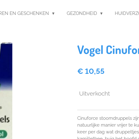
REN EN GESCHENKEN
GEZONDHEID
HUIDVER
Vogel Cinuf
€ 10,55
Uitverkocht
Cinuforce stoomdruppels zi
natuurlijke manier vrijer t
keer per dag wat druppeltje
kamillethee, buig het hoofd