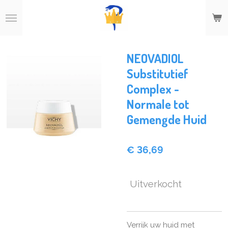
Ga
direct
naar
de
hoofdinhoud
NEOVADIOL
Substitutief
Complex -
Normale tot
Gemengde Huid
€ 36,69
Uitverkocht
Verrijk uw huid met