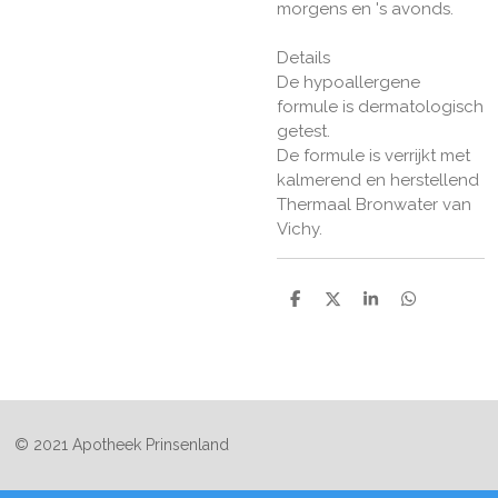
morgens en 's avonds.
Details
De hypoallergene
formule is dermatologisch
getest.
De formule is verrijkt met
kalmerend en herstellend
Thermaal Bronwater van
Vichy.
D
D
S
D
e
e
h
e
l
e
a
l
e
l
r
e
n
e
n
© 2021 Apotheek Prinsenland