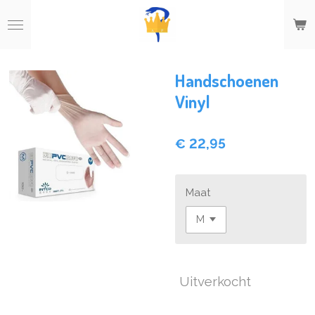
Ga
direct
naar
de
hoofdinhoud
Handschoenen
Vinyl
€ 22,95
Maat
Uitverkocht