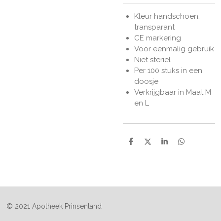
Kleur handschoen:
transparant
CE markering
Voor eenmalig gebruik
Niet steriel
Per 100 stuks in een
doosje
Verkrijgbaar in Maat M
en L
D
D
S
D
e
e
h
e
l
e
a
l
e
l
r
e
n
e
n
© 2021 Apotheek Prinsenland